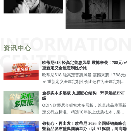
资讯中心
欧蒂尼618 轻高定普惠风暴 震撼来袭！788元/㎡
重新定义全屋定制性价比
欧蒂尼618 轻高定普惠风暴 震撼来袭！788元/
㎡ 重新定义全屋定制性价比还在为全屋定制的
市场内卷而头疼？相信正在装修的你一定有过
金标实木多层板 九层匠心结构 · 环保远超ENF
这样的经历：跑遍了全城的定制店，价格一家
级
比一家低，从一千多
ODIN欧蒂尼金标实木多层板，以卓越品质重新
定义行业标准。精选10年以上优质桉木，采用9
层纵横交错层压胶合工艺，打造兼具强度与美
敬初心・再出发！欧蒂尼 2026 全国经销商峰会
学的新一代环保板材，为高端定制家居提供完
暨新品发布盛典圆满举办：以 AI 赋能，向高端