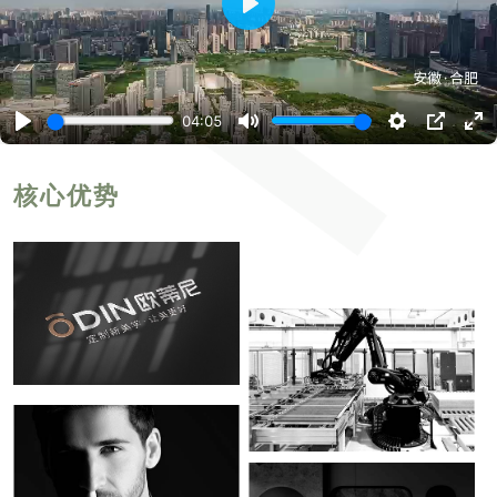
播
放
04:05
播
静
设
P
进
放
音
置
I
入
P
全
屏
核心优势