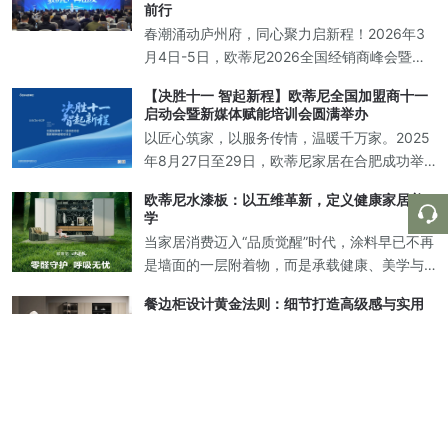
美解决方案。
前行
春潮涌动庐州府，同心聚力启新程！2026年3
月4日-5日，欧蒂尼2026全国经销商峰会暨新
品发布盛典在中国合肥圆满落幕！欧蒂尼家居
【决胜十一 智起新程】欧蒂尼全国加盟商十一
董事长王光有先生携集团高层领导，与来自全
启动会暨新媒体赋能培训会圆满举办
国各地的经销商家人、行业合作伙
以匠心筑家，以服务传情，温暖千万家。2025
年8月27日至29日，欧蒂尼家居在合肥成功举
办“全国加盟商十一启动会暨新媒体赋能培训
欧蒂尼水漆板：以五维革新，定义健康家居美
会"活动。此次会议，欧蒂尼诚邀海尔智家定制
学
渠道总经理王雪波、海尔智家合肥
当家居消费迈入“品质觉醒”时代，涂料早已不再
是墙面的一层附着物，而是承载健康、美学与
永恒的立体化解决方案。消费者真正渴望的，
餐边柜设计黄金法则：细节打造高级感与实用
是一面能主动守护家庭呼吸健康的“生命屏障”，
性兼备的理想空间
是让空间经得起时光淬炼的“不老秘
在当代家居设计中，餐边柜早已超越传统储物
功能，成为提升空间格调与实用价值的核心载
体。如何打造一款兼具美学表现与生活智慧的
收纳与美学的双重革命，打造理想家居空间
餐边柜？根据以下设计法则，为您呈现专业级
在追求生活品质的当下，家居空间的设计早已
解决方案。 一、黄金比例分