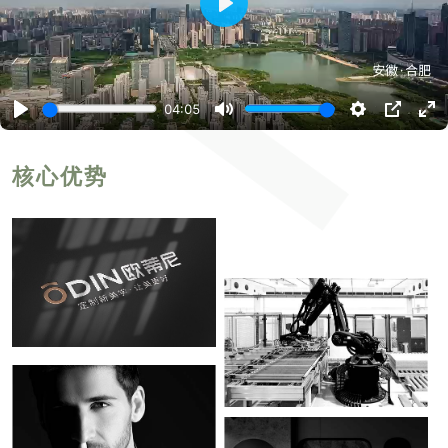
播
放
04:05
播
静
设
P
进
放
音
置
I
入
P
全
屏
核心优势