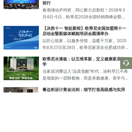
美解决方案。
前行
春潮涌动庐州府，同心聚力启新程！2026年3
月4日-5日，欧蒂尼2026全国经销商峰会暨新
品发布盛典在中国合肥圆满落幕！欧蒂尼家居
【决胜十一 智起新程】欧蒂尼全国加盟商十一
董事长王光有先生携集团高层领导，与来自全
启动会暨新媒体赋能培训会圆满举办
国各地的经销商家人、行业合作伙
以匠心筑家，以服务传情，温暖千万家。2025
年8月27日至29日，欧蒂尼家居在合肥成功举
办“全国加盟商十一启动会暨新媒体赋能培训
欧蒂尼水漆板：以五维革新，定义健康家居美
会"活动。此次会议，欧蒂尼诚邀海尔智家定制
学
渠道总经理王雪波、海尔智家合肥
当家居消费迈入“品质觉醒”时代，涂料早已不再
是墙面的一层附着物，而是承载健康、美学与
永恒的立体化解决方案。消费者真正渴望的，
餐边柜设计黄金法则：细节打造高级感与实用
是一面能主动守护家庭呼吸健康的“生命屏障”，
性兼备的理想空间
是让空间经得起时光淬炼的“不老秘
在当代家居设计中，餐边柜早已超越传统储物
功能，成为提升空间格调与实用价值的核心载
体。如何打造一款兼具美学表现与生活智慧的
收纳与美学的双重革命，打造理想家居空间
餐边柜？根据以下设计法则，为您呈现专业级
在追求生活品质的当下，家居空间的设计早已
解决方案。 一、黄金比例分