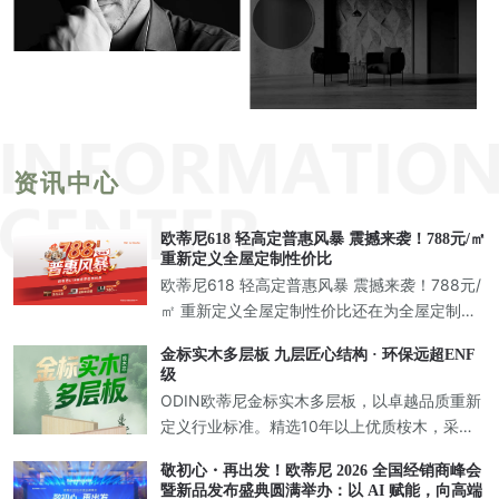
资讯中心
欧蒂尼618 轻高定普惠风暴 震撼来袭！788元/㎡
重新定义全屋定制性价比
欧蒂尼618 轻高定普惠风暴 震撼来袭！788元/
㎡ 重新定义全屋定制性价比还在为全屋定制的
市场内卷而头疼？相信正在装修的你一定有过
金标实木多层板 九层匠心结构 · 环保远超ENF
这样的经历：跑遍了全城的定制店，价格一家
级
比一家低，从一千多
ODIN欧蒂尼金标实木多层板，以卓越品质重新
定义行业标准。精选10年以上优质桉木，采用9
层纵横交错层压胶合工艺，打造兼具强度与美
敬初心・再出发！欧蒂尼 2026 全国经销商峰会
学的新一代环保板材，为高端定制家居提供完
暨新品发布盛典圆满举办：以 AI 赋能，向高端