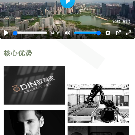
播
放
04:05
播
静
设
P
进
放
音
置
I
入
P
全
屏
核心优势