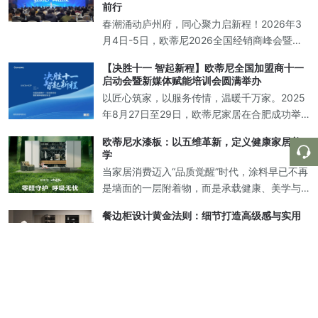
美解决方案。
前行
春潮涌动庐州府，同心聚力启新程！2026年3
月4日-5日，欧蒂尼2026全国经销商峰会暨新
品发布盛典在中国合肥圆满落幕！欧蒂尼家居
【决胜十一 智起新程】欧蒂尼全国加盟商十一
董事长王光有先生携集团高层领导，与来自全
启动会暨新媒体赋能培训会圆满举办
国各地的经销商家人、行业合作伙
以匠心筑家，以服务传情，温暖千万家。2025
年8月27日至29日，欧蒂尼家居在合肥成功举
办“全国加盟商十一启动会暨新媒体赋能培训
欧蒂尼水漆板：以五维革新，定义健康家居美
会"活动。此次会议，欧蒂尼诚邀海尔智家定制
学
渠道总经理王雪波、海尔智家合肥
当家居消费迈入“品质觉醒”时代，涂料早已不再
是墙面的一层附着物，而是承载健康、美学与
永恒的立体化解决方案。消费者真正渴望的，
餐边柜设计黄金法则：细节打造高级感与实用
是一面能主动守护家庭呼吸健康的“生命屏障”，
性兼备的理想空间
是让空间经得起时光淬炼的“不老秘
在当代家居设计中，餐边柜早已超越传统储物
功能，成为提升空间格调与实用价值的核心载
体。如何打造一款兼具美学表现与生活智慧的
收纳与美学的双重革命，打造理想家居空间
餐边柜？根据以下设计法则，为您呈现专业级
在追求生活品质的当下，家居空间的设计早已
解决方案。 一、黄金比例分