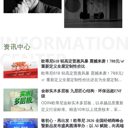
资讯中心
欧蒂尼618 轻高定普惠风暴 震撼来袭！788元/㎡
重新定义全屋定制性价比
欧蒂尼618 轻高定普惠风暴 震撼来袭！788元/
㎡ 重新定义全屋定制性价比还在为全屋定制的
市场内卷而头疼？相信正在装修的你一定有过
金标实木多层板 九层匠心结构 · 环保远超ENF
这样的经历：跑遍了全城的定制店，价格一家
级
比一家低，从一千多
ODIN欧蒂尼金标实木多层板，以卓越品质重新
定义行业标准。精选10年以上优质桉木，采用9
层纵横交错层压胶合工艺，打造兼具强度与美
敬初心・再出发！欧蒂尼 2026 全国经销商峰会
学的新一代环保板材，为高端定制家居提供完
暨新品发布盛典圆满举办：以 AI 赋能，向高端