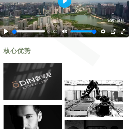
播
放
04:05
播
静
设
P
进
放
音
置
I
入
P
全
屏
核心优势