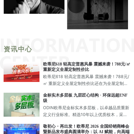
资讯中心
欧蒂尼618 轻高定普惠风暴 震撼来袭！788元/㎡
重新定义全屋定制性价比
欧蒂尼618 轻高定普惠风暴 震撼来袭！788元/
㎡ 重新定义全屋定制性价比还在为全屋定制的
市场内卷而头疼？相信正在装修的你一定有过
金标实木多层板 九层匠心结构 · 环保远超ENF
这样的经历：跑遍了全城的定制店，价格一家
级
比一家低，从一千多
ODIN欧蒂尼金标实木多层板，以卓越品质重新
定义行业标准。精选10年以上优质桉木，采用9
层纵横交错层压胶合工艺，打造兼具强度与美
敬初心・再出发！欧蒂尼 2026 全国经销商峰会
学的新一代环保板材，为高端定制家居提供完
暨新品发布盛典圆满举办：以 AI 赋能，向高端