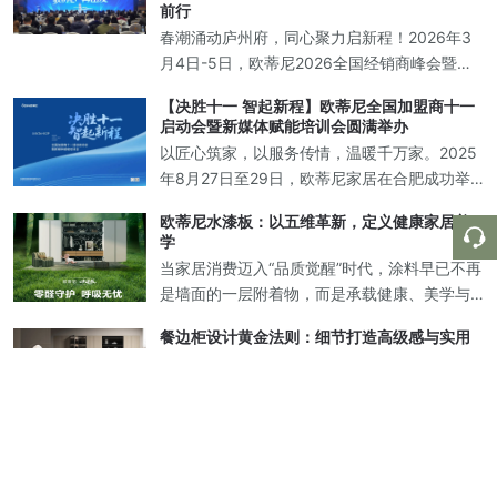
美解决方案。
前行
春潮涌动庐州府，同心聚力启新程！2026年3
月4日-5日，欧蒂尼2026全国经销商峰会暨新
品发布盛典在中国合肥圆满落幕！欧蒂尼家居
【决胜十一 智起新程】欧蒂尼全国加盟商十一
董事长王光有先生携集团高层领导，与来自全
启动会暨新媒体赋能培训会圆满举办
国各地的经销商家人、行业合作伙
以匠心筑家，以服务传情，温暖千万家。2025
年8月27日至29日，欧蒂尼家居在合肥成功举
办“全国加盟商十一启动会暨新媒体赋能培训
欧蒂尼水漆板：以五维革新，定义健康家居美
会"活动。此次会议，欧蒂尼诚邀海尔智家定制
学
渠道总经理王雪波、海尔智家合肥
当家居消费迈入“品质觉醒”时代，涂料早已不再
是墙面的一层附着物，而是承载健康、美学与
永恒的立体化解决方案。消费者真正渴望的，
餐边柜设计黄金法则：细节打造高级感与实用
是一面能主动守护家庭呼吸健康的“生命屏障”，
性兼备的理想空间
是让空间经得起时光淬炼的“不老秘
在当代家居设计中，餐边柜早已超越传统储物
功能，成为提升空间格调与实用价值的核心载
体。如何打造一款兼具美学表现与生活智慧的
收纳与美学的双重革命，打造理想家居空间
餐边柜？根据以下设计法则，为您呈现专业级
在追求生活品质的当下，家居空间的设计早已
解决方案。 一、黄金比例分