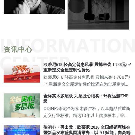
资讯中心
欧蒂尼618 轻高定普惠风暴 震撼来袭！788元/㎡
重新定义全屋定制性价比
欧蒂尼618 轻高定普惠风暴 震撼来袭！788元/
㎡ 重新定义全屋定制性价比还在为全屋定制的
市场内卷而头疼？相信正在装修的你一定有过
金标实木多层板 九层匠心结构 · 环保远超ENF
这样的经历：跑遍了全城的定制店，价格一家
级
比一家低，从一千多
ODIN欧蒂尼金标实木多层板，以卓越品质重新
定义行业标准。精选10年以上优质桉木，采用9
层纵横交错层压胶合工艺，打造兼具强度与美
敬初心・再出发！欧蒂尼 2026 全国经销商峰会
学的新一代环保板材，为高端定制家居提供完
暨新品发布盛典圆满举办：以 AI 赋能，向高端