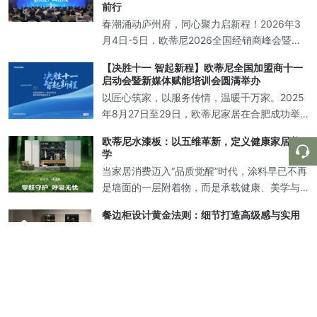
美解决方案。
前行
春潮涌动庐州府，同心聚力启新程！2026年3
月4日-5日，欧蒂尼2026全国经销商峰会暨新
品发布盛典在中国合肥圆满落幕！欧蒂尼家居
【决胜十一 智起新程】欧蒂尼全国加盟商十一
董事长王光有先生携集团高层领导，与来自全
启动会暨新媒体赋能培训会圆满举办
国各地的经销商家人、行业合作伙
以匠心筑家，以服务传情，温暖千万家。2025
年8月27日至29日，欧蒂尼家居在合肥成功举
办“全国加盟商十一启动会暨新媒体赋能培训
欧蒂尼水漆板：以五维革新，定义健康家居美
会"活动。此次会议，欧蒂尼诚邀海尔智家定制
学
渠道总经理王雪波、海尔智家合肥
当家居消费迈入“品质觉醒”时代，涂料早已不再
是墙面的一层附着物，而是承载健康、美学与
永恒的立体化解决方案。消费者真正渴望的，
餐边柜设计黄金法则：细节打造高级感与实用
是一面能主动守护家庭呼吸健康的“生命屏障”，
性兼备的理想空间
是让空间经得起时光淬炼的“不老秘
在当代家居设计中，餐边柜早已超越传统储物
功能，成为提升空间格调与实用价值的核心载
体。如何打造一款兼具美学表现与生活智慧的
收纳与美学的双重革命，打造理想家居空间
餐边柜？根据以下设计法则，为您呈现专业级
在追求生活品质的当下，家居空间的设计早已
解决方案。 一、黄金比例分