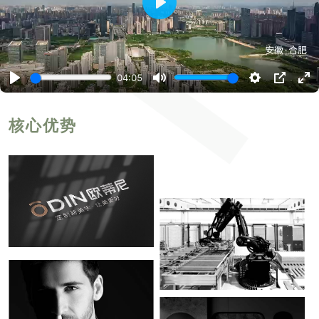
播
放
04:05
播
静
设
P
进
放
音
置
I
入
P
全
屏
核心优势