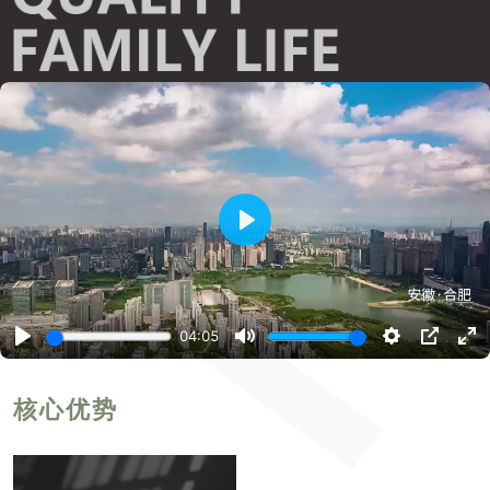
播
放
04:05
播
静
设
P
进
放
音
置
I
入
P
全
屏
核心优势