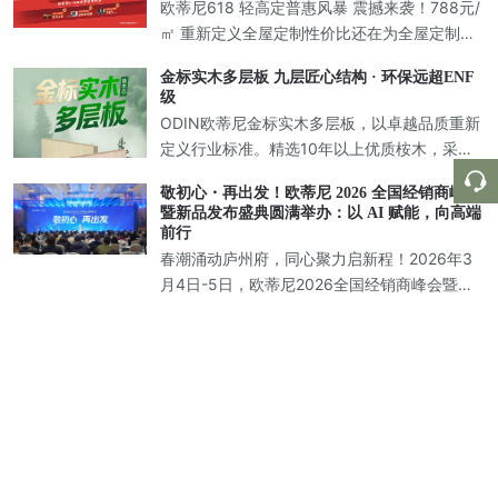
欧蒂尼618 轻高定普惠风暴 震撼来袭！788元/
㎡ 重新定义全屋定制性价比还在为全屋定制的
市场内卷而头疼？相信正在装修的你一定有过
金标实木多层板 九层匠心结构 · 环保远超ENF
这样的经历：跑遍了全城的定制店，价格一家
级
比一家低，从一千多
ODIN欧蒂尼金标实木多层板，以卓越品质重新
定义行业标准。精选10年以上优质桉木，采用9
层纵横交错层压胶合工艺，打造兼具强度与美
敬初心・再出发！欧蒂尼 2026 全国经销商峰会
学的新一代环保板材，为高端定制家居提供完
暨新品发布盛典圆满举办：以 AI 赋能，向高端
美解决方案。
前行
春潮涌动庐州府，同心聚力启新程！2026年3
月4日-5日，欧蒂尼2026全国经销商峰会暨新
品发布盛典在中国合肥圆满落幕！欧蒂尼家居
【决胜十一 智起新程】欧蒂尼全国加盟商十一
董事长王光有先生携集团高层领导，与来自全
启动会暨新媒体赋能培训会圆满举办
国各地的经销商家人、行业合作伙
以匠心筑家，以服务传情，温暖千万家。2025
年8月27日至29日，欧蒂尼家居在合肥成功举
办“全国加盟商十一启动会暨新媒体赋能培训
欧蒂尼水漆板：以五维革新，定义健康家居美
会"活动。此次会议，欧蒂尼诚邀海尔智家定制
学
渠道总经理王雪波、海尔智家合肥
当家居消费迈入“品质觉醒”时代，涂料早已不再